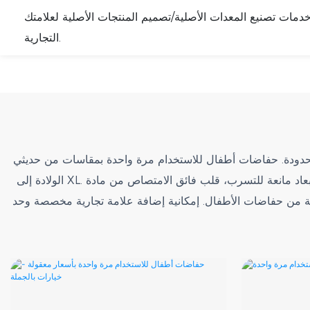
ت تصنيع المعدات الأصلية/تصميم المنتجات الأصلية لعلامتك
التجارية.
محدودة. حفاضات أطفال للاستخدام مرة واحدة بمقاسات من حديثي
الولادة إلى XL. قنوات ثلاثية الأبعاد مانعة للتسرب، قلب فائق الامتصاص من مادة SAP، نسيج غير منسوج يسمح بمرور الهواء وغير مُوبر. من إنتاج شركة جيايو، الشركة الصينية الرائدة في تصنيع منتجات
تصنيع حسب الطلب في الصين، بخبرة تصديرية تزيد عن 10 سنوات. قدرة إنتاجية تصل إلى 700 قطعة/دقيقة من حفاضات الأطفال. إمكانية إضافة علامة تجارية مخصصة وحد