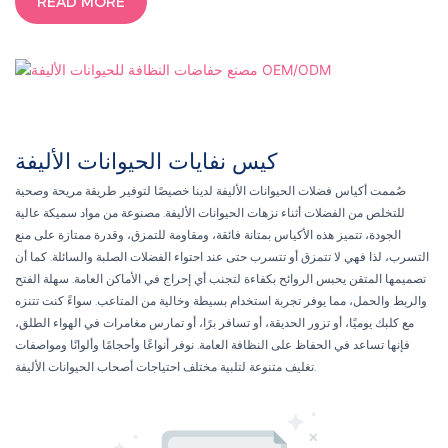
READ MORE
كيس نفايات الحيوانات الأليفة
صُممت أكياس فضلات الحيوانات الأليفة لدينا خصيصًا لتوفير طريقة مريحة وصحية
للتخلص من الفضلات أثناء نزهات الحيوانات الأليفة. مصنوعة من مواد سميكة عالية
الجودة، تتميز هذه الأكياس بمتانة فائقة، ومقاومة للتمزق، وقدرة ممتازة على منع
التسرب، لذا فهي لا تتمزق أو تتسرب حتى عند احتواء الفضلات الصلبة والسائلة. كما أن
تصميمها المتقن يحبس الروائح بكفاءة لتجنب أي إحراج في الأماكن العامة. سهلة الفتح
والربط والحمل، مما يوفر تجربة استخدام بسيطة وخالية من المتاعب. سواءً كنت تتنزه
مع كلبك يوميًا، أو تزور الحديقة، أو تسافر برًا، أو تمارس مغامرات في الهواء الطلق،
فإنها تساعد في الحفاظ على النظافة العامة. نوفر أنواعًا وأحجامًا وألوانًا ومواصفات
تغليف متنوعة لتلبية مختلف احتياجات أصحاب الحيوانات الأليفة.