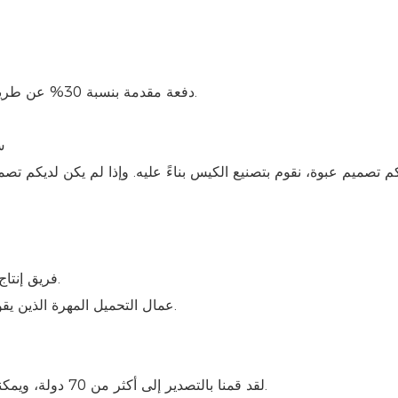
A3: دفعة مقدمة بنسبة 30% عن طريق التحويل المصرفي، والباقي مقابل نسخة من بوليصة الشحن.
س٤. هل تتوفر خدمة 
م تصميم عبوة، نقوم بتصنيع الكيس بناءً عليه. وإذا لم يكن لديكم تصمي
A4: 1) فريق إنتاج ومبيعات محترف يتمتع بخبرة تصديرية تزيد عن 10 سنوات.
2) عمال التحميل المهرة الذين يقومون بتحميل كميات أكبر في الحاوية لتقليل تكلفة النقل البحري.
5) لقد قمنا بالتصدير إلى أكثر من 70 دولة، ويمكننا أيضاً مساعدة العملاء في تسويق منتجاتهم في السوق المحلية.