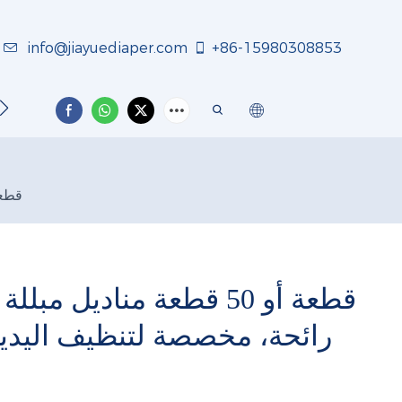
info@jiayuediaper.com
+86-15980308853
اتصل بنا
NEWS
معلومات ع
80 قطعة أو 50 قطعة مناديل مبللة ناعمة للأطفال، بدون ر
رائحة، مخصصة لتنظيف اليدين 