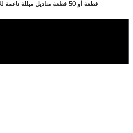
80 قطعة أو 50 قطعة مناديل مبللة ناعمة للأطفال، بدون رائحة، مخصصة لتنظيف اليدين والفم، للعناية بالجسم والعينين والأذنين والوجه