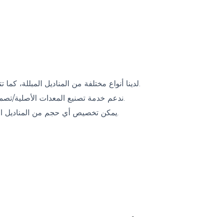
1. لدينا أنواع مختلفة من المناديل المبللة، كما تتوفر عينات لاختبار الجودة إذا كنت بحاجة إليها.
2. ندعم خدمة تصنيع المعدات الأصلية/تصميم المعدات الأصلية وتخصيص العبوة بشعارك.
3. يمكن تخصيص أي حجم من المناديل المبللة والعبوة، بالإضافة إلى المواد والمكونات.