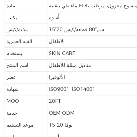
EDI، نسيج غير منسوج مغزول، مرطب
مادة
أُسرَة
يكتب
15*20 سم*80 قطعة/كيس
ملاءة/كيس
الأطفال
الفئة العمرية
SKIN CARE
يستخدم
مناديل مبللة للأطفال
اسم المنتج
الألوفيرا
عطر
ISO9001, ISO14001
شهادة
MOQ
20FT
OEM ODM
خدمة
15-20 يومًا
موعد التسليم
أبيض
لون