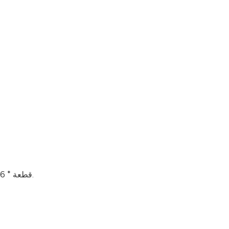
120 قطعة * 16 كيس / عبوة؛ يمكن تحميل 1000 عبوة على حاوية 20 قدمًا.