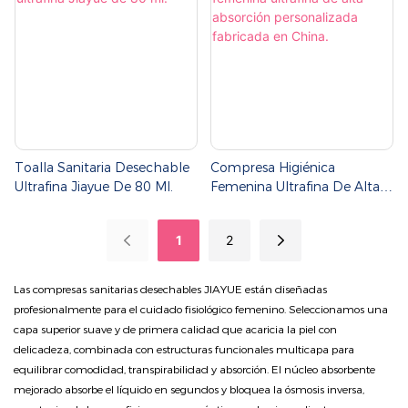
Por Jiayue, Fabricante Chino.
Toalla Sanitaria Desechable
Compresa Higiénica
Ultrafina Jiayue De 80 Ml.
Femenina Ultrafina De Alta
Absorción Personalizada
Fabricada En China.
1
2
Las compresas sanitarias desechables JIAYUE están diseñadas
profesionalmente para el cuidado fisiológico femenino. Seleccionamos una
capa superior suave y de primera calidad que acaricia la piel con
delicadeza, combinada con estructuras funcionales multicapa para
equilibrar comodidad, transpirabilidad y absorción. El núcleo absorbente
mejorado absorbe el líquido en segundos y bloquea la ósmosis inversa,