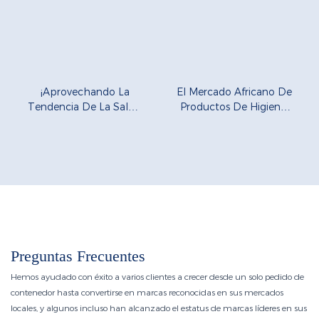
¡Aprovechando La
El Mercado Africano De
Tendencia De La Salud,
Productos De Higiene:
Jiayue Lidera La Nueva
Un Nuevo Motor De
Era De La Innovación
Crecimiento En Medio
En El Cuidado
De La Desaceleración
Menstrual!
Económica Mundial.
Preguntas Frecuentes
Hemos ayudado con éxito a varios clientes a crecer desde un solo pedido de
contenedor hasta convertirse en marcas reconocidas en sus mercados
locales, y algunos incluso han alcanzado el estatus de marcas líderes en sus