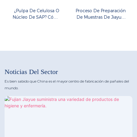
¿Pulpa De Celulosa O
Proceso De Preparación
Núcleo De SAP? Cómo
De Muestras De Jiayue:
Elegir Las Bragas
¡Profesional, Eficiente Y
Menstruales Adecuadas.
Atento!
Noticias Del Sector
Es bien sabido que China es el mayor centro de fabricación de pañales del
mundo.