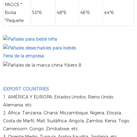
PAG
CS
*
Bolsa
50*6
48*6
46*6
44*6
*Paquete
Feria de la empresa
EXPORT COUNTRIES
1. AMÉRICA Y EUROPA: Estados Unidos, Reino Unido,
Alemania, etc.
2, África: Tanzania, Ghana, Mozambique, Nigeria, Etiopía,
Costa de Marfil, Malí, Sudáfrica, Angola, Zambia, Kenia, Togo,
Cameroom, Gongo, Zimbabwe, etc.
3. Oriente Medio: Turquía, Arabia Saudita, Jordania, etc.