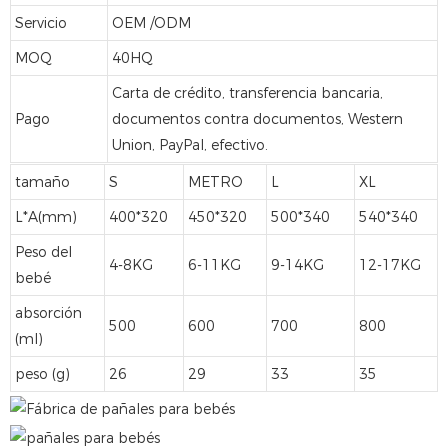
Servicio
OEM /ODM
MOQ
40HQ
Carta de crédito, transferencia bancaria,
Pago
documentos contra documentos, Western
Union, PayPal, efectivo.
tamaño
S
METRO
L
XL
L*A(mm)
400*320
450*320
500*340
540*340
Peso del
4-8KG
6-11KG
9-14KG
12-17KG
bebé
absorción
500
600
700
800
(ml)
peso (g)
26
29
33
35