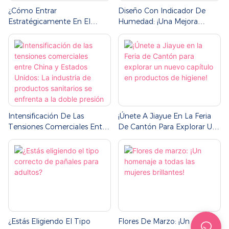
¿Cómo Entrar
Diseño Con Indicador De
Estratégicamente En El
Humedad: ¡Una Mejora
Mercado Tailandés De
Inteligente Para Los Pañales
Productos De Higiene?
De Adultos!
Intensificación De Las
¡Únete A Jiayue En La Feria
Tensiones Comerciales Entre
De Cantón Para Explorar Un
China Y Estados Unidos: La
Nuevo Capítulo En
Industria De Productos
Productos De Higiene!
Sanitarios Se Enfrenta A La
Doble Presión De La
Interrupción De La Cadena
De Suministro Y El Aumento
De Los Costes.
¿Estás Eligiendo El Tipo
Flores De Marzo: ¡Un